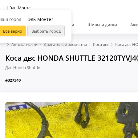
Эль-Монте
Ваш город —
Эль-Монте
?
Автозапчасти
Шины и диски
Акк
Автозапчасти
Двигатель и элементы
Коса двс
Коса двс H
Коса двс HONDA SHUTTLE 32120TYVJ40
Для Honda Shuttle
#327340