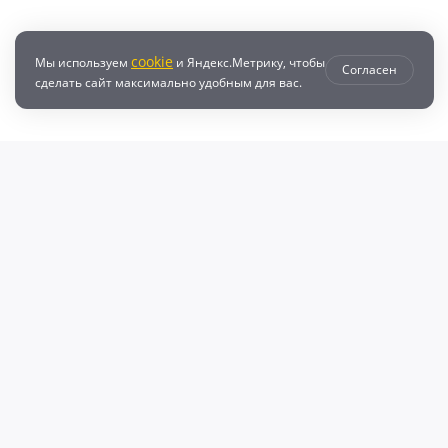
cookie
Мы используем
и Яндекс.Метрику, чтобы
Согласен
сделать сайт максимально удобным для вас.
втозапчастей с доставкой по всей России - любые детали на DZ25.RU
даже автозапчастей и автотоваров для вашего автомобиля, найдите луч
, объему двигателя и еще более 10 параметров. Поиск по ВИН (VIN), онл
афонов Валерий Валерьевич"
очка и кредит
Возврат
Политикой конфиденциальности
П