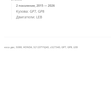
2 поколение, 2015 — 2026
Кузова: GP7, GP8
Двигатели: LEB
коса двс
,
5088
,
HONDA
,
32120TYVJ40
,
z327340
,
GP7
,
GP8
,
LEB