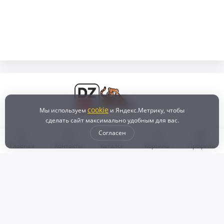
cookie
Мы используем
и Яндекс.Метрику, чтобы
сделать сайт максимально удобным для вас.
Согласен
Главная
Контакты
Каталог
Корзина
Профиль
Бонусная программа
Доставка и самовывоз
Оплата
Рассрочка и кредит
Возврат
Политикой конфиденциальности
Пользовательское соглашение
Наш магазин
© 2024 DZ25.RU | Дискаунтер автозапчастей