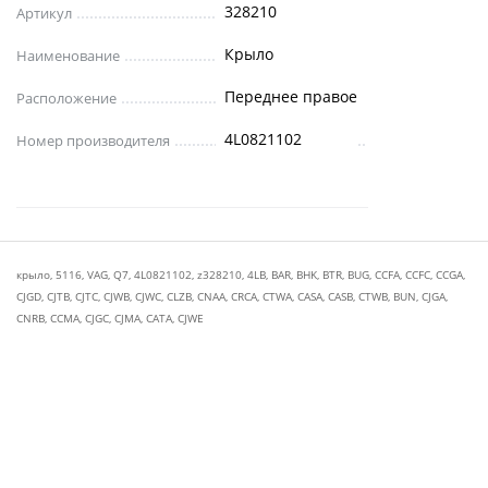
328210
Артикул
Крыло
Наименование
Переднее правое
Расположение
4L0821102
Номер производителя
крыло
,
5116
,
VAG
,
Q7
,
4L0821102
,
z328210
,
4LB
,
BAR
,
BHK
,
BTR
,
BUG
,
CCFA
,
CCFC
,
CCGA
,
CJGD
,
CJTB
,
CJTC
,
CJWB
,
CJWC
,
CLZB
,
CNAA
,
CRCA
,
CTWA
,
CASA
,
CASB
,
CTWB
,
BUN
,
CJGA
,
CNRB
,
CCMA
,
CJGC
,
CJMA
,
CATA
,
CJWE