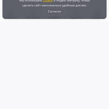
cookie
Мы используем
и Яндекс.Метрику, чтобы
сделать сайт максимально удобным для вас.
Согласен
Главная
Контакты
Каталог
Корзина
Профиль
Бонусная программа
Доставка и самовывоз
Оплата
Рассрочка и кредит
Возврат
Политикой конфиденциальности
Пользовательское соглашение
Наш магазин
© 2024 DZ25.RU | Дискаунтер автозапчастей
ИП Агафонов Валерий
ИНН:
ОГРНИП:
Валерьевич
254007783330
318253600009769