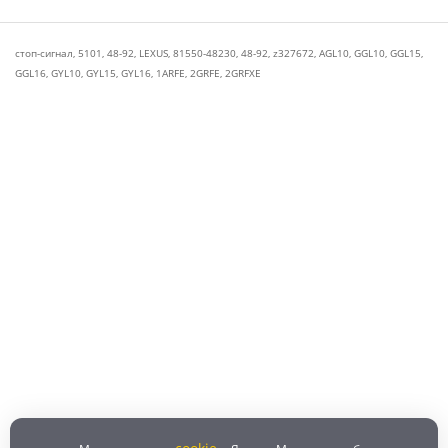
стоп-сигнал
,
5101
,
48-92
,
LEXUS
,
81550-48230
,
48-92
,
z327672
,
AGL10
,
GGL10
,
GGL15
,
GGL16
,
GYL10
,
GYL15
,
GYL16
,
1ARFE
,
2GRFE
,
2GRFXE