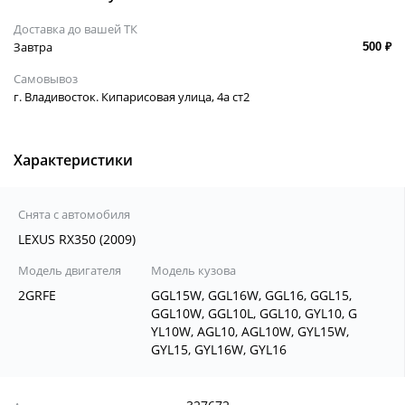
Доставка до вашей ТК
Завтра
500 ₽
Самовывоз
г. Владивосток. Кипарисовая улица, 4а ст2
Характеристики
Снята с автомобиля
LEXUS RX350 (2009)
Модель двигателя
Модель кузова
2GRFE
GGL15W, GGL16W, GGL16, GGL15,
GGL10W, GGL10L, GGL10, GYL10, G
YL10W, AGL10, AGL10W, GYL15W,
GYL15, GYL16W, GYL16