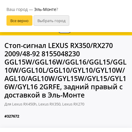
Эль-Монте
Ваш город —
Эль-Монте
?
Стоп-сигнал LEXUS RX350/RX270
2009/48-92 8155048230
GGL15W/GGL16W/GGL16/GGL15/GGL
10W/GGL10L/GGL10/GYL10/GYL10W/
AGL10/AGL10W/GYL15W/GYL15/GYL1
6W/GYL16 2GRFE, задний правый с
доставкой в Эль-Монте
Для Lexus RX450h, Lexus RX350, Lexus RX270
#327672