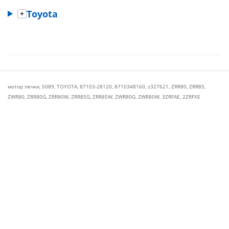
Toyota
мотор печки
,
5089
,
TOYOTA
,
87103-28120
,
8710348160
,
z327621
,
ZRR80
,
ZRR85
,
ZWR80
,
ZRR80G
,
ZRR80W
,
ZRR85G
,
ZRR85W
,
ZWR80G
,
ZWR80W
,
3ZRFAE
,
2ZRFXE