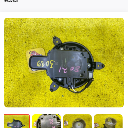
#327621