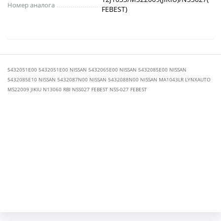
Номер аналога
FEBEST)
5432051E00 5432051E00 NISSAN 5432065E00 NISSAN 5432085E00 NISSAN
5432085E10 NISSAN 5432087N00 NISSAN 5432088N00 NISSAN MA1043LR LYNXAUTO
MS22009 JIKIU N13060 RBI NSS027 FEBEST NSS-027 FEBEST